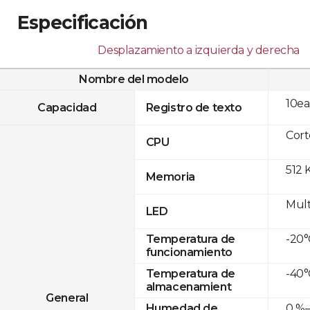
Especificación
Desplazamiento a izquierda y derecha
Nombre del modelo
10ea
Capacidad
Registro de texto
Cor
CPU
512 
Memoria
Mult
LED
-20°
Temperatura de
funcionamiento
-40°
Temperatura de
almacenamient
General
0 %–
Humedad de