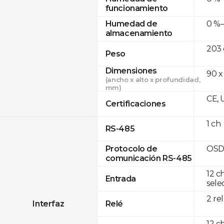
funcionamiento
0 %–
Humedad de
almacenamiento
203 
Peso
Dimensiones
90 x
(ancho x alto x profundidad,
mm)
CE, 
Certificaciones
1 ch
RS-485
OSD
Protocolo de
comunicación RS-485
12 c
Entrada
sele
2 re
Interfaz
Relé
12 c