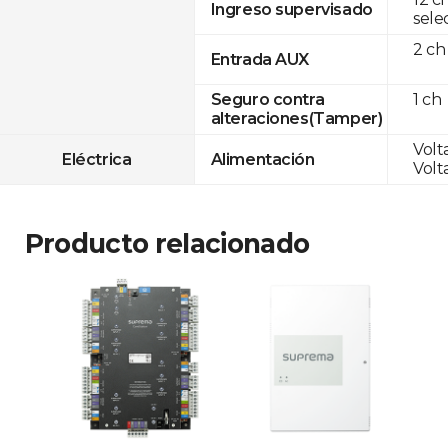
Ingreso supervisado
sele
2 ch
Entrada AUX
1 ch
Seguro contra
alteraciones(Tamper)
Volt
Eléctrica
Alimentación
Volt
Producto relacionado