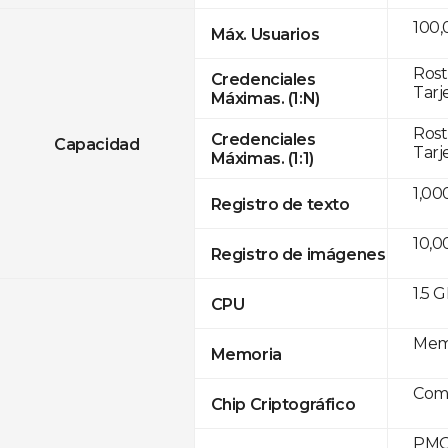
100,
Máx. Usuarios
Rost
Credenciales
Tarj
Máximas. (1:N)
Rost
Credenciales
Capacidad
Tarj
Máximas. (1:1)
1,00
Registro de texto
10,0
Registro de imágenes
1.5 
CPU
Memo
Memoria
Com
Chip Criptográfico
PMO