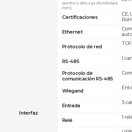
(ancho x alto x profundidad,
mm)
CE, 
Certificaciones
RoH
Comp
Ethernet
auto
TCP
Protocolo de red
1 ca
RS-485
Com
Protocolo de
comunicación RS-485
Entr
Wiegand
3 ca
Entrada
Interfaz
1 rel
Relé
USB 