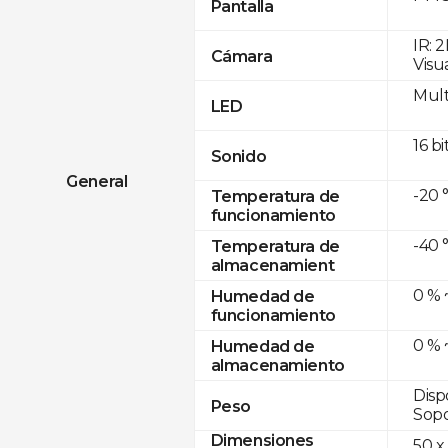
Pantalla
IR: 
Cámara
Visu
Mult
LED
16 bi
Sonido
General
-20 
Temperatura de
funcionamiento
-40 
Temperatura de
almacenamient
0 % 
Humedad de
funcionamiento
0 % 
Humedad de
almacenamiento
Disp
Peso
Sopo
Dimensiones
50 x