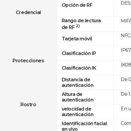
DESF
Opción de RF
Credencial
Rango de lectura
MIFA
2)
de RF
NFC,
Tarjeta móvil
IP67
Clasificación IP
Protecciones
IK0
Clasificación IK
De 0
Distancia de
autenticación
De 1.
Altura de
autenticación
Rostro
En u
velocidad de
autenticación
Com
Identificación facial
en vivo