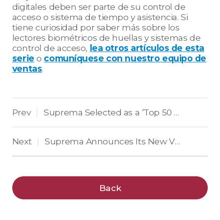
digitales deben ser parte de su control de
acceso o sistema de tiempo y asistencia. Si
tiene curiosidad por saber más sobre los
lectores biométricos de huellas y sistemas de
control de acceso,
lea otros artículos de esta
serie
o
comuníquese con nuestro equipo de
ventas
.
Prev
Suprema Selected as a ‘Top 50 Global Security Company’ for 11 Consecutive Years
|
Next
Suprema Announces Its New Vision at 2022 Global Partner Summit
|
Back