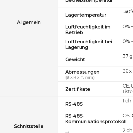
-40°
Lagertemperatur
Allgemein
0% ~
Luftfeuchtigkeit im
Betrieb
0% ~
Luftfeuchtigkeit bei
Lagerung
37 g
Gewicht
36 x
Abmessungen
(B x H x T, mm)
CE, 
Zertifikate
List
1 ch
RS-485
OSD
RS-485-
Kommunikationsprotokoll
Schnittstelle
2 ch