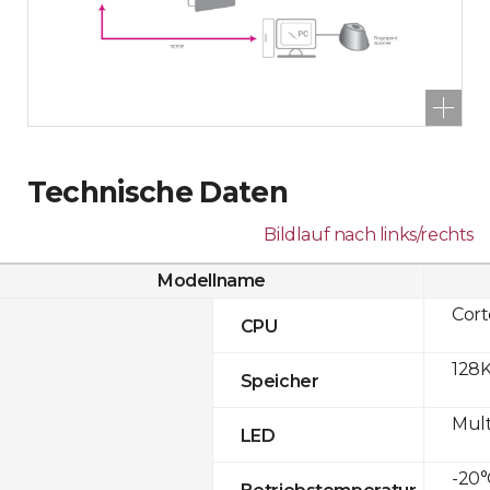
Technische Daten
Bildlauf nach links/rechts
Modellname
Cor
CPU
128K
Speicher
Mult
LED
-20°
Betriebstemperatur