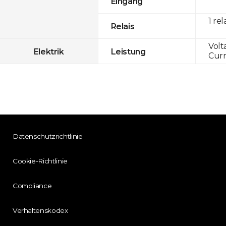
Eingang
1 rel
Relais
Volt
Elektrik
Leistung
Curr
Datenschutzrichtlinie
Cookie-Richtlinie
Compliance
Verhaltenskodex