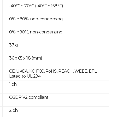
-40°C ~ 70°C (-40°F ~ 158°F)
0% ~ 80%, non-condensing
0% ~ 90%, non-condensing
37 g
36 x 65 x 18 (mm)
CE, UKCA, KC, FCC, RoHS, REACH, WEEE, ETL
Listed to UL 294
1 ch
OSDP V2 compliant
2 ch