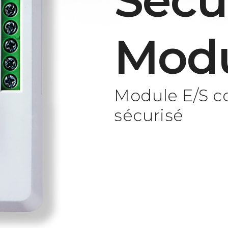
Secu
Mod
Module E/S c
sécurisé