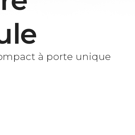
re
ule
ompact à porte unique