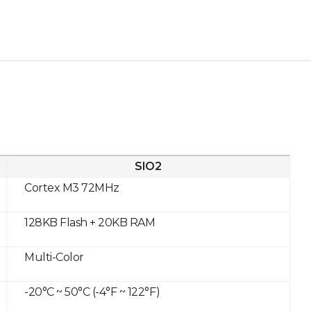
SIO2
Cortex M3 72MHz
128KB Flash + 20KB RAM
Multi-Color
-20°C ~ 50°C (-4°F ~ 122°F)