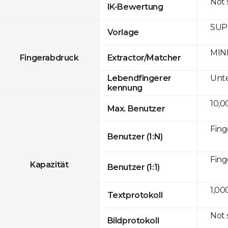
Not
IK-Bewertung
SUPR
Vorlage
MINE
Fingerabdruck
Extractor/Matcher
Unte
Lebendfingerer
kennung
10,0
Max. Benutzer
Fing
Benutzer (1:N)
Fing
Kapazität
Benutzer (1:1)
1,00
Textprotokoll
Not
Bildprotokoll