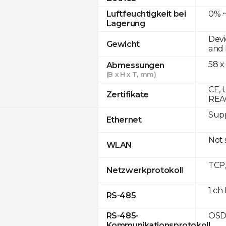
0% ~
Luftfeuchtigkeit bei
Lagerung
Devi
Gewicht
and 
58 x
Abmessungen
(B x H x T, mm)
CE, 
Zertifikate
REA
Supp
Ethernet
Not
WLAN
TCP
Netzwerkprotokoll
1 ch
RS-485
OSD
RS-485-
Kommunikationsprotokoll