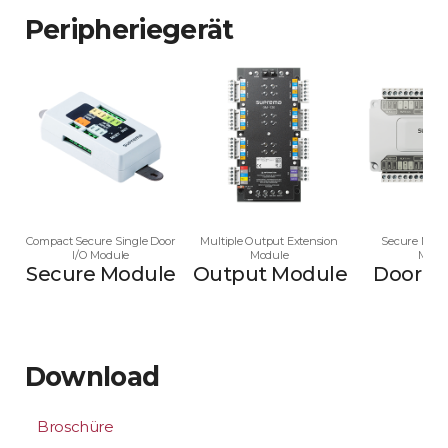
Peripheriegerät
Compact Secure Single Door
Multiple Output Extension
Secure Multi
I/O Module
Module
Modu
Secure Module
Output Module
Door M
Download
Broschüre