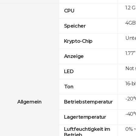
1.2 
CPU
4GB
Speicher
Unte
Krypto-Chip
1.77
Anzeige
Not
LED
16-bi
Ton
-20°
Allgemein
Betriebstemperatur
-40°
Lagertemperatur
0% ~
Luftfeuchtigkeit im
Betrieb