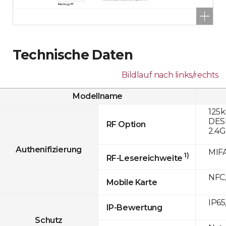
Technische Daten
Bildlauf nach links/rechts
Modellname
125k
DESF
RF Option
2.4
Authenifizierung
MIFA
1)
RF-Lesereichweite
NFC,
Mobile Karte
IP65
IP-Bewertung
Schutz