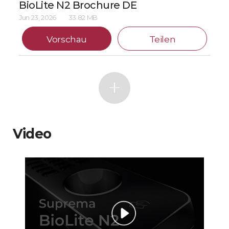
BioLite N2 Brochure DE
Jun 23, 2026
33.82 MB
Vorschau
Teilen
Video