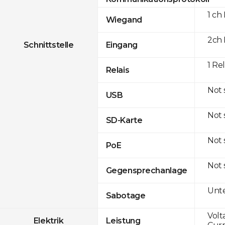
1 ch
Wiegand
2ch 
Schnittstelle
Eingang
1 Re
Relais
Not
USB
Not
SD-Karte
Not
PoE
Not
Gegensprechanlage
Unte
Sabotage
Volt
Elektrik
Leistung