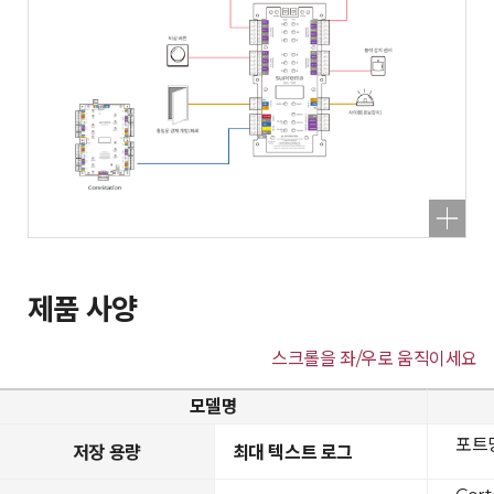
제품 사양
스크롤을 좌/우로 움직이세요
모델명
포트당
저장 용량
최대 텍스트 로그