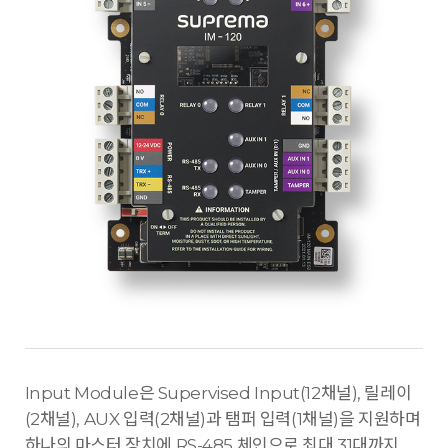
Input Module은 Supervised Input(12채널), 릴레이
(2채널), AUX 입력(2채널)과 탬퍼 입력(1채널)을 지원하며
하나의 마스터 장치에 RS-485 체인으로 최대 31대까지