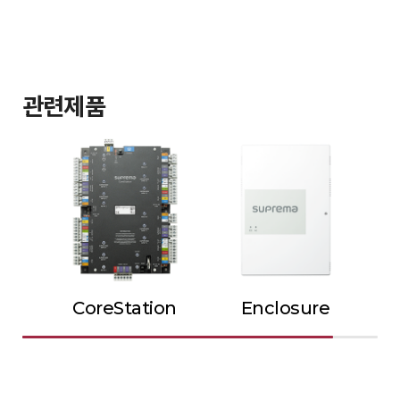
관련제품
CoreStation
Enclosure