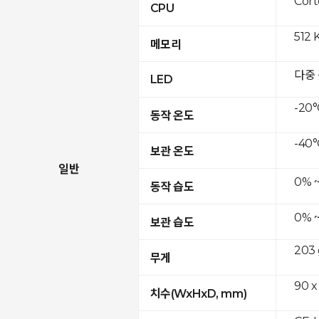
Cor
CPU
512 
메모리
다중
LED
-20°
동작 온도
-40°
보관 온도
일반
0% 
동작 습도
0% 
보관 습도
203 
무게
90 x
치수(WxHxD, mm)