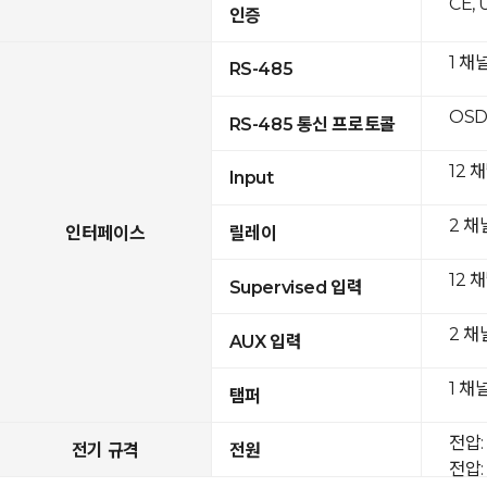
CE, 
인증
1 채
RS-485
OSD
RS-485 통신 프로토콜
12 
Input
2 채
인터페이스
릴레이
12 
Supervised 입력
2 채
AUX 입력
1 채
탬퍼
전압: 
전기 규격
전원
전압: 