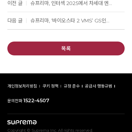
이전 글
슈프리마, 인터섹 2025에서 차세대 엔터프라이즈 보안 솔루션 공개
|
다음 글
슈프리마, ‘바이오스타 2 VMS’ GS인증 1등급 획득...AI 영상관제 시장 진출
|
목록
개인정보처리방침
쿠키 정책
규정 준수
공급사 행동규범
1522-4507
문의전화
Copyright © Suprema Inc. All rights reserved.