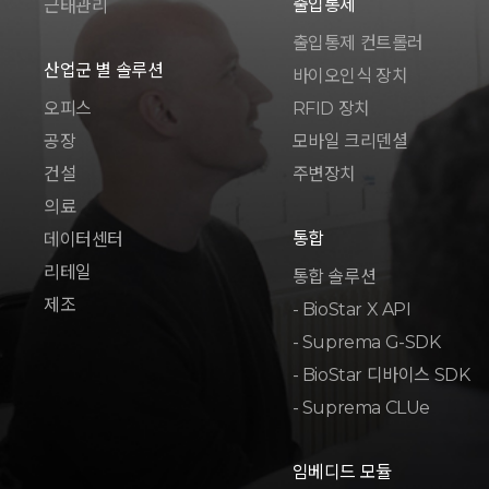
출입통제
근태관리
출입통제 컨트롤러
산업군 별 솔루션
바이오인식 장치
오피스
RFID 장치
공장
모바일 크리덴셜
건설
주변장치
의료
통합
데이터센터
리테일
통합 솔루션
제조
- BioStar X API
- Suprema G-SDK
- BioStar 디바이스 SDK
- Suprema CLUe
임베디드 모듈