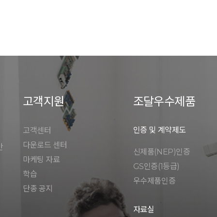
고객지원
조달우수제품
인증 및 계약제도
고객센터
다운로드 센터
안
신제품(NEP)인증
마케팅 자료
GS인증(1등급)
학습
우수제품인증
단종 공지
자료실