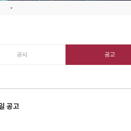
공시
공고
일 공고