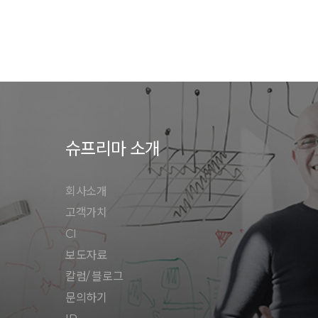
슈프리마 소개
회사소개
고객가치
CI
보도자료
칼럼/ 블로그
문의하기