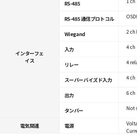
1 ch
RS-485
OSDP
RS-485 通信プロトコル
2 ch 
Wiegand
4 ch
入力
インターフェ
イス
4 rel
リレー
4 ch
スーパーバイズド入力
6 ch
出力
Not 
タンパー
Volt
電気関連
電源
Curre