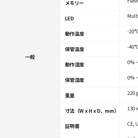
Flas
メモリー
Mult
LED
-20°C
動作温度
-40°C
保管温度
一般
0% ~
動作湿度
0% ~
保管湿度
220 
重量
130 x
寸法（W x H x D、mm）
CE, 
証明書