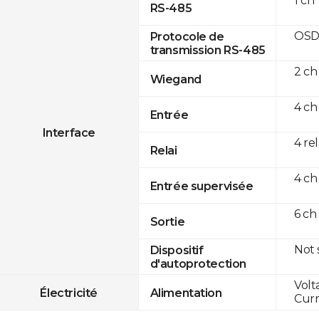
1 ch
RS-485
OSD
Protocole de
transmission RS-485
2 ch
Wiegand
4 ch
Entrée
Interface
4 re
Relai
4 ch
Entrée supervisée
6 ch
Sortie
Not
Dispositif
d'autoprotection
Volt
Électricité
Alimentation
Curr