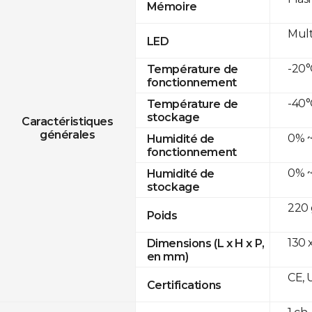
Mémoire
Mult
LED
-20°
Température de
fonctionnement
-40°
Température de
stockage
Caractéristiques
générales
0% ~
Humidité de
fonctionnement
0% ~
Humidité de
stockage
220 
Poids
130 x
Dimensions (L x H x P,
en mm)
CE, 
Certifications