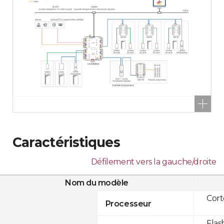
Caractéristiques
Défilement vers la gauche/droite
Nom du modèle
Cor
Processeur
Flas