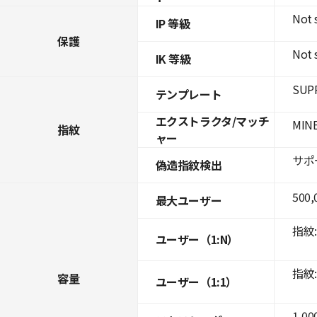
Not 
IP 等級
保護
Not 
IK 等級
SUPR
テンプレート
エクストラクタ/マッチ
MINE
指紋
ャー
サポ
偽造指紋検出
500,
最大ユーザー
指紋: 
ユーザー（1:N）
指紋: 
容量
ユーザー（1:1）
1,00