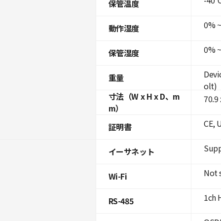
保管温度
0% ~
動作湿度
0% ~
保管湿度
Devi
重量
olt)
寸法（W x H x D、m
70.9
m）
CE, 
証明書
Supp
イーサネット
Not 
Wi-Fi
1ch 
RS-485