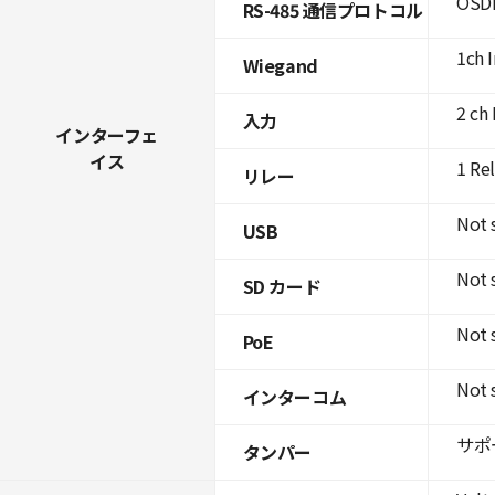
OSDP
RS-485 通信プロトコル
1ch 
Wiegand
2 ch 
入力
インターフェ
イス
1 Re
リレー
Not 
USB
Not 
SD カード
Not 
PoE
Not 
インターコム
サポ
タンパー