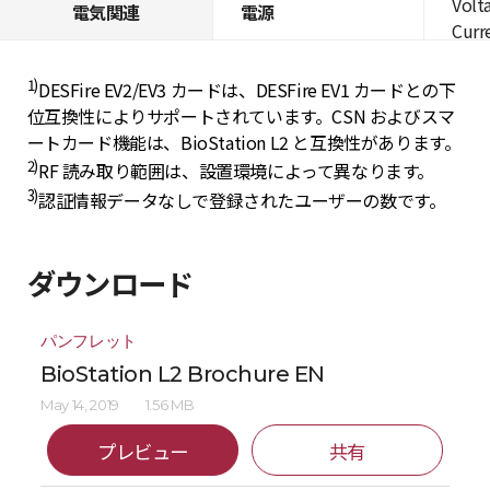
Volt
電気関連
電源
Curre
1)
DESFire EV2/EV3 カードは、DESFire EV1 カードとの下
位互換性によりサポートされています。CSN およびスマ
ートカード機能は、BioStation L2 と互換性があります。
2)
RF 読み取り範囲は、設置環境によって異なります。
3)
認証情報データなしで登録されたユーザーの数です。
ダウンロード
パンフレット
BioStation L2 Brochure EN
May 14, 2019
1.56 MB
プレビュー
共有