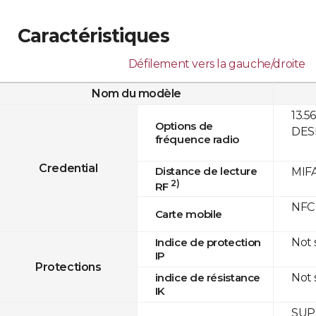
Caractéristiques
Défilement vers la gauche/droite
Nom du modèle
13.5
Options de
DESF
fréquence radio
Credential
Distance de lecture
MIFA
2)
RF
NFC
Carte mobile
Not
Indice de protection
IP
Protections
Not
indice de résistance
IK
SUPR