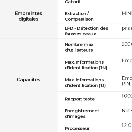
Gabarit
MINE
Empreintes
Extraction /
digitales
Comparaison
pris
LFD - Détection des
fausses peaux
500
Nombre max.
d'utilisateurs
Empr
Max. Informations
d'identification (1:N)
Empr
Capacités
Max. Informations
PIN:
d'identification (1:1)
1,00
Rapport texte
Not
Enregistrement
d'images
1.2 
Processeur