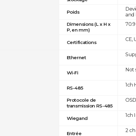
Devi
Poids
and 
70.9
Dimensions (L x H x
P, en mm)
CE, 
Certifications
Supp
Ethernet
Not
Wi-Fi
1ch 
RS-485
OSD
Protocole de
transmission RS-485
1ch 
Wiegand
2 ch
Entrée