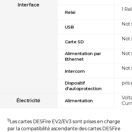
Interface
1 Re
Relai
Not
USB
Not
Carte SD
Not
Alimentation par
Ethernet
Not
Intercom
pris
Dispositif
d'autoprotection
Volt
Électricité
Alimentation
Curr
1)
Les cartes DESFire EV2/EV3 sont prises en charge
par la compatibilité ascendante des cartes DESFire