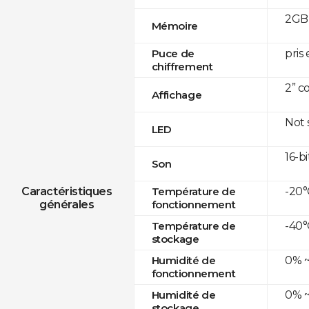
2GB 
Mémoire
pris
Puce de
chiffrement
2” c
Affichage
Not
LED
16-bi
Son
-20°
Caractéristiques
Température de
générales
fonctionnement
-40°
Température de
stockage
0% ~
Humidité de
fonctionnement
0% ~
Humidité de
stockage