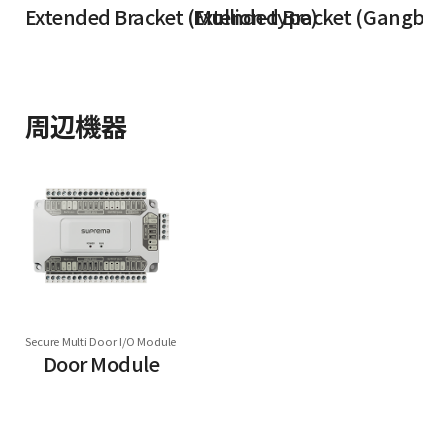
Extended Bracket (Mullion-type)
Extended Bracket (Gangbox
周辺機器
Secure Multi Door I/O Module
Door Module