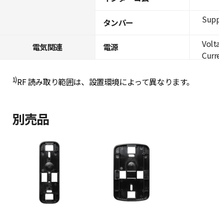
Supp
タンパー
Volt
電気関連
電源
Curre
1)
RF 読み取り範囲は、設置環境によって異なります。
別売品