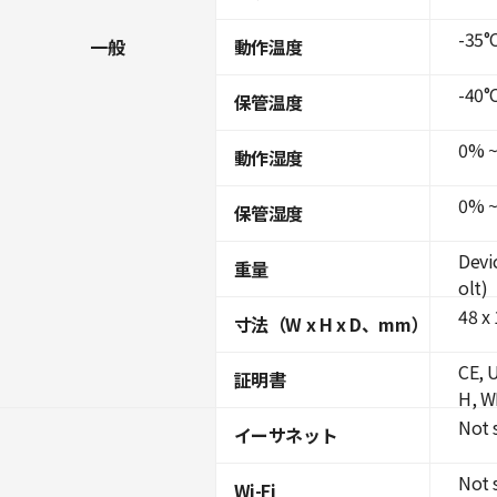
-35°C
一般
動作温度
-40°C
保管温度
0% ~
動作湿度
0% ~
保管湿度
Devi
重量
olt)
48 x 
寸法（W x H x D、mm）
CE, 
証明書
H, W
Not 
イーサネット
Not 
Wi-Fi