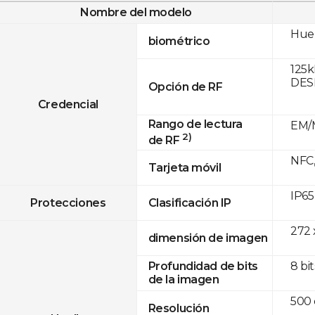
Nombre del modelo
Huel
biométrico
125k
DESF
Opción de RF
Credencial
Rango de lectura
EM/M
2)
de RF
NFC,
Tarjeta móvil
IP65
Protecciones
Clasificación IP
272 
dimensión de imagen
8 bit
Profundidad de bits
de la imagen
500 
Resolución