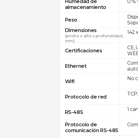
0 % 
Humedad de
almacenamiento
Disp
Peso
Sopo
Dimensiones
142 x
(ancho x alto x profundidad,
mm)
CE, 
Certificaciones
WE
Comp
Ethernet
auto
No c
Wifi
TCP
Protocolo de red
1 ca
RS-485
Com
Protocolo de
comunicación RS-485