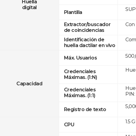
Huella
digital
SUPR
Plantilla
Con 
Extractor/buscador
de coincidencias
Comp
Identificación de
huella dactilar en vivo
500
Máx. Usuarios
Huel
Credenciales
Máximas. (1:N)
Capacidad
Huel
Credenciales
PIN:
Máximas. (1:1)
5,00
Registro de texto
1.5 
CPU