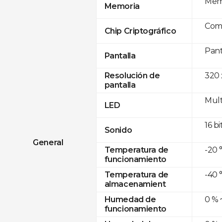
Memo
Memoria
Com
Chip Criptográfico
Pant
Pantalla
320 
Resolución de
pantalla
Mult
LED
16 bi
Sonido
General
-20 
Temperatura de
funcionamiento
-40 
Temperatura de
almacenamient
0 % 
Humedad de
funcionamiento