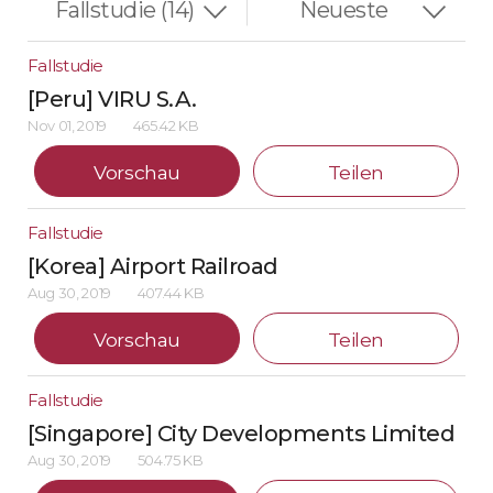
Fallstudie
[Peru] VIRU S.A.
Nov 01, 2019
465.42 KB
Vorschau
Teilen
Fallstudie
[Korea] Airport Railroad
Aug 30, 2019
407.44 KB
Vorschau
Teilen
Fallstudie
[Singapore] City Developments Limited
Aug 30, 2019
504.75 KB