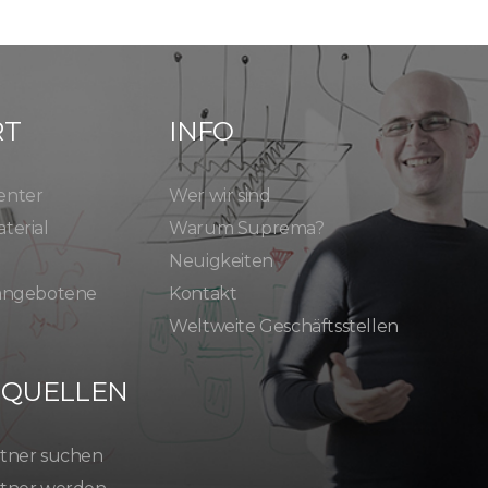
RT
INFO
enter
Wer wir sind
terial
Warum Suprema?
Neuigkeiten
 angebotene
Kontakt
Weltweite Geschäftsstellen
SQUELLEN
tner suchen