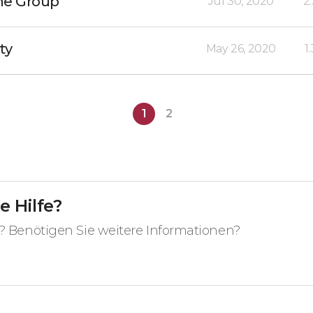
ne Group
Jul 30, 2020
2
ty
May 26, 2020
1
1
2
e Hilfe?
? Benötigen Sie weitere Informationen?