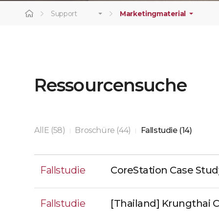
Support
Marketingmaterial
Ressourcensuche
AllE (58)
Broschüre (44)
Fallstudie (14)
|
|
Fallstudie
CoreStation Case Stu
Fallstudie
[Thailand] Krungthai 