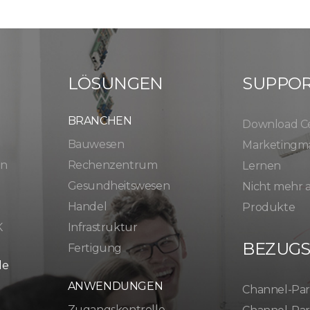
LÖSUNGEN
SUPPO
BRANCHEN
Download C
Bauwesen
Marketingma
en
Rechenzentrum
Lernen
Gesundheitswesen
Nicht mehr
Handel
Produkte
K
Infrastruktur
BEZUG
Fertigung
le
ANWENDUNGEN
Channel-Par
Zugangskontrolle