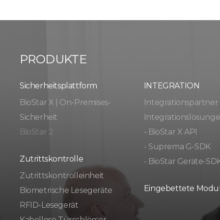
PRODUKTE
Sicherheitsplattform
INTEGRATION
BioStar X | On-Premises-
Integrationspartner
Sicherheit
Integrationslösung
BioStar 2
- BioStar X API
- Suprema G-SDK
Zutrittskontrolle
- BioStar Geräte-SD
Zutrittskontrolleinheit
Eingebettete Modu
Biometrische Lesegeräte
RFID-Lesegerät
Kabellose Türschlösser