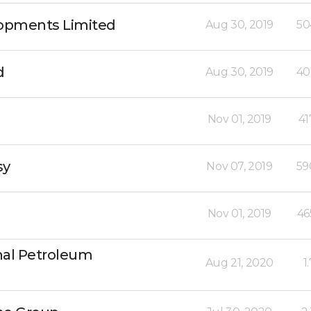
lopments Limited
Aug 30, 2019
50
d
Aug 30, 2019
40
Nov 01, 2019
41
sy
Nov 07, 2019
59
Nov 01, 2019
46
nal Petroleum
Aug 21, 2020
1