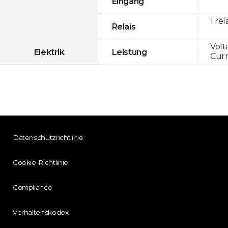
Eingang
1 rel
Relais
Volt
Elektrik
Leistung
Curr
Datenschutzrichtlinie
Cookie-Richtlinie
Compliance
Verhaltenskodex