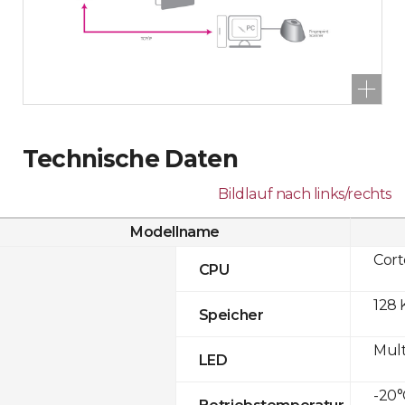
Technische Daten
Bildlauf nach links/rechts
Modellname
Cor
CPU
128 
Speicher
Mult
LED
-20°
Betriebstemperatur