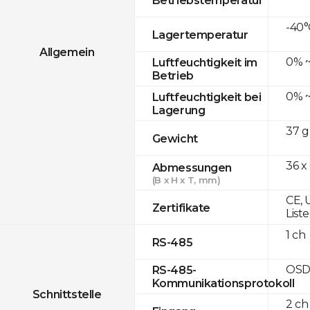
-40°
Lagertemperatur
Allgemein
0% ~
Luftfeuchtigkeit im
Betrieb
0% ~
Luftfeuchtigkeit bei
Lagerung
37 g
Gewicht
36 x
Abmessungen
(B x H x T, mm)
CE, 
Zertifikate
List
1 ch
RS-485
OSD
RS-485-
Kommunikationsprotokoll
Schnittstelle
2 ch