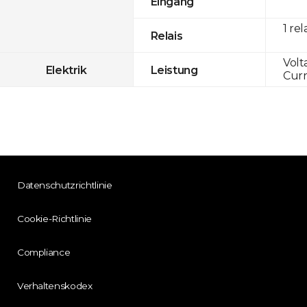
Eingang
1 rel
Relais
Volt
Elektrik
Leistung
Curr
Datenschutzrichtlinie
Cookie-Richtlinie
Compliance
Verhaltenskodex