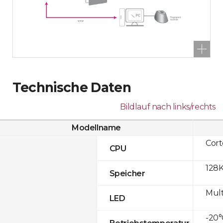
Technische Daten
Bildlauf nach links/rechts
Modellname
Cor
CPU
128K
Speicher
Mult
LED
-20°
Betriebstemperatur