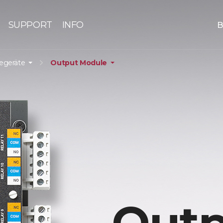
SUPPORT
INFO
B
iegeräte
Output Module