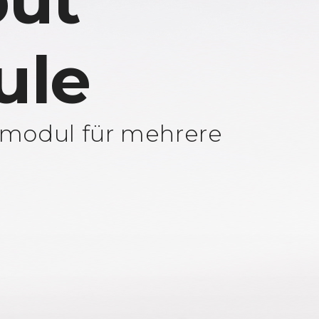
ut
ule
modul für mehrere