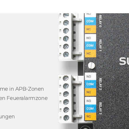
arme in APB-Zonen
en Feueralarmzone
dungen