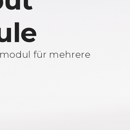
ut
ule
modul für mehrere