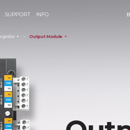
SUPPORT
INFO
B
iegeräte
Output Module