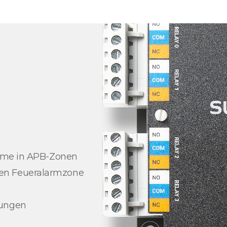
arme in APB-Zonen
en Feueralarmzone
dungen