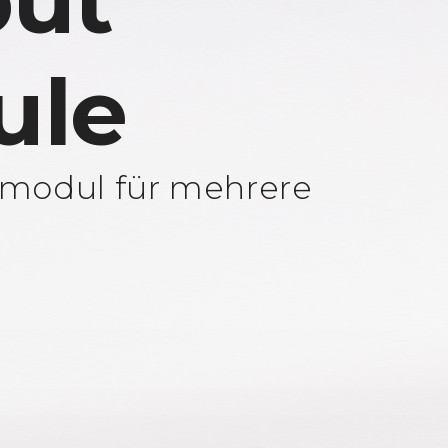
ut
ule
modul für mehrere