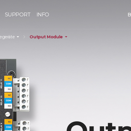
SUPPORT
INFO
B
iegeräte
Output Module