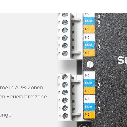
arme in APB-Zonen
en Feueralarmzone
dungen