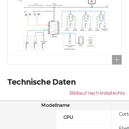
Technische Daten
Bildlauf nach links/rechts
Modellname
Cor
CPU
Flas