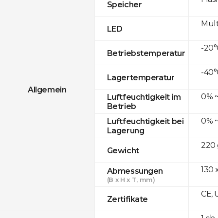
Speicher
Mult
LED
-20°
Betriebstemperatur
-40°
Lagertemperatur
Allgemein
0% ~
Luftfeuchtigkeit im
Betrieb
0% ~
Luftfeuchtigkeit bei
Lagerung
220 
Gewicht
130 x
Abmessungen
(B x H x T, mm)
CE, 
Zertifikate