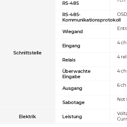
1 ch
RS-485
OSD
RS-485-
Kommunikationsprotokoll
Entr
Wiegand
4 ch
Eingang
Schnittstelle
4 re
Relais
4 ch
Überwachte
Eingabe
6 ch
Ausgang
Not
Sabotage
Volt
Elektrik
Leistung
Curr