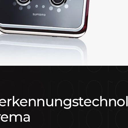
serkennungstechno
rema