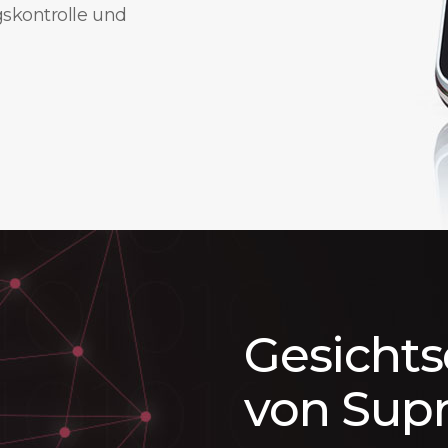
gskontrolle und
Gesicht
von Sup