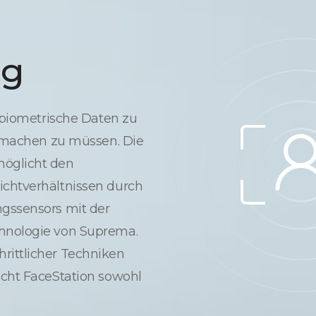
ng
e biometrische Daten zu
it machen zu müssen. Die
möglicht den
ichtverhältnissen durch
ngssensors mit der
chnologie von Suprema.
rittlicher Techniken
icht FaceStation sowohl