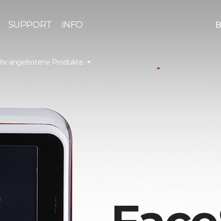
SUPPORT
INFO
B
hr angebotene Produkte