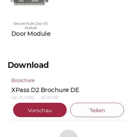
Secure Multi Door I/O
Module
Door Module
Download
Broschüre
XPass D2 Brochure DE
Jun 23, 2026
44.38 MB
Vorschau
Teilen