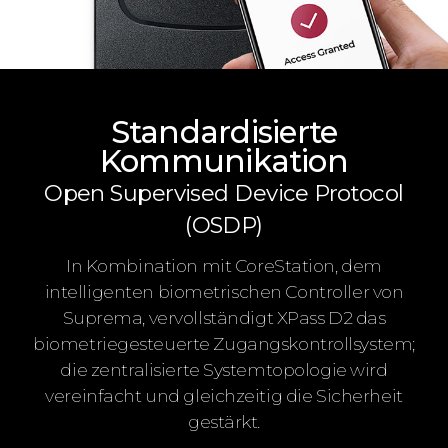
Standardisierte
Kommunikation
Open Supervised Device Protocol
(OSDP)
In Kombination mit CoreStation, dem
intelligenten biometrischen Controller von
Suprema, vervollständigt XPass D2 das
biometriegesteuerte Zugangskontrollsystem;
die zentralisierte Systemtopologie wird
vereinfacht und gleichzeitig die Sicherheit
gestärkt.