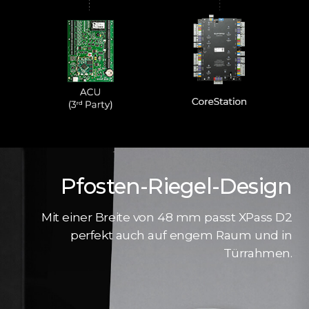
Pfosten-Riegel-Design
Mit einer Breite von 48 mm passt XPass D2
perfekt auch auf engem Raum und in
Türrahmen.