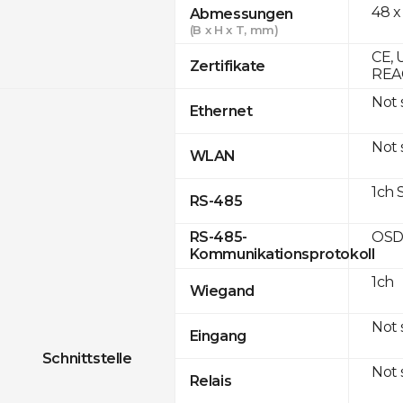
48 x
Abmessungen
(B x H x T, mm)
CE, 
Zertifikate
REAC
Not
Ethernet
Not
WLAN
1ch 
RS-485
OSD
RS-485-
Kommunikationsprotokoll
1ch
Wiegand
Not
Eingang
Schnittstelle
Not
Relais