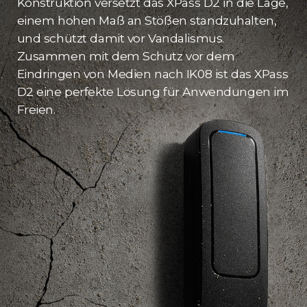
Konstruktion versetzt das XPass D2 in die Lage,
einem hohen Maß an Stößen standzuhalten,
und schützt damit vor Vandalismus.
Zusammen mit dem Schutz vor dem
Eindringen von Medien nach IK08 ist das XPass
D2 eine perfekte Lösung für Anwendungen im
Freien.