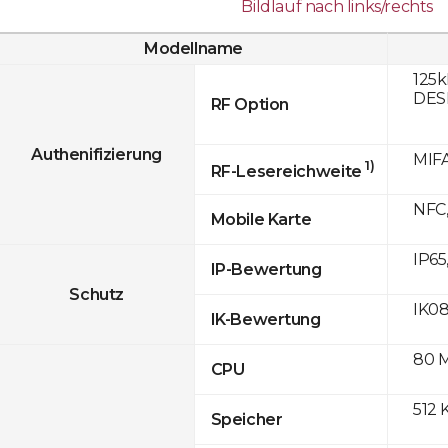
Bildlauf nach links/rechts
Modellname
125k
DESF
RF Option
Authenifizierung
MIFA
1)
RF-Lesereichweite
NFC,
Mobile Karte
IP65
IP-Bewertung
Schutz
IK0
IK-Bewertung
80 
CPU
512 
Speicher