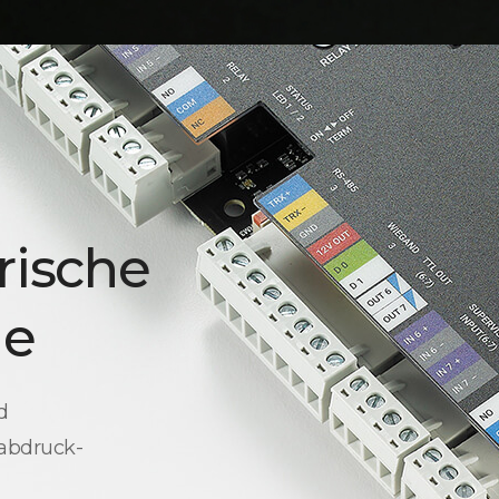
rische
le
d
rabdruck-