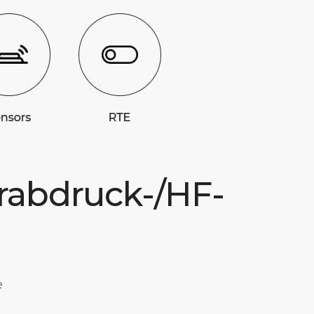
erabdruck-/HF-
e