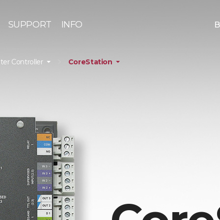
SUPPORT
INFO
B
nter Controller
CoreStation