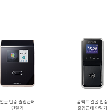
얼굴 인증 출입근태
콤팩트 얼굴 인증
단말기
출입근태 단말기