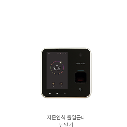
지문인식 출입근태
단말기