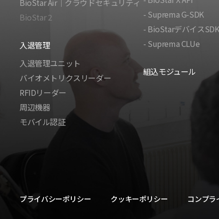
BioStar Air｜クラウドセキュリティ
- Suprema G-SDK
BioStar 2
- BioStarデバイスSD
- Suprema CLUe
入退管理
入退管理ユニット
組込モジュール
バイオメトリクスリーダー
RFIDリーダー
周辺機器
モバイル認証
プライバシーポリシー
クッキーポリシー
コンプラ