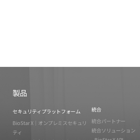
製品
統合
セキュリティプラットフォーム
統合パートナー
BioStar X｜オンプレミスセキュリ
統合ソリューション
ティ
- BioStar X API