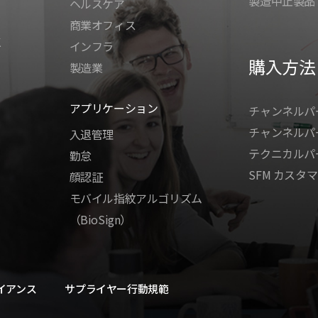
製造中止製品
ヘルスケア
商業オフィス
K
インフラ
購入方法
製造業
アプリケーション
チャンネルパ
チャンネルパ
入退管理
テクニカルパ
勤怠
SFM カスタマ
顔認証
モバイル指紋アルゴリズム
（BioSign）
イアンス
サプライヤー行動規範