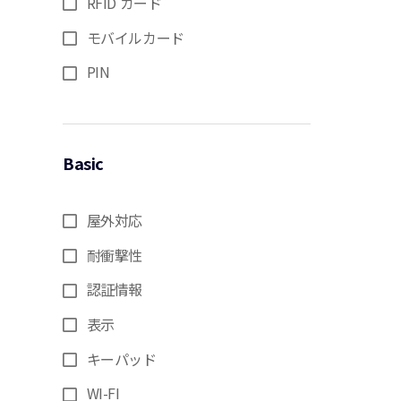
RFID カード
モバイルカード
PIN
Basic
屋外対応
耐衝撃性
認証情報
表示
キーパッド
WI-FI