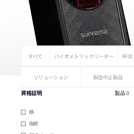
すべて
バイオメトリックリーダー
RFI
ソリューション
製造中止製品
資格証明
製品
0
顔
指紋