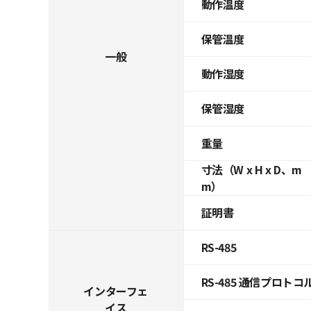
動作温度
保管温度
一般
動作湿度
保管湿度
重量
寸法（W x H x D、m
m）
証明書
RS-485
RS-485 通信プロトコ
インターフェ
イス