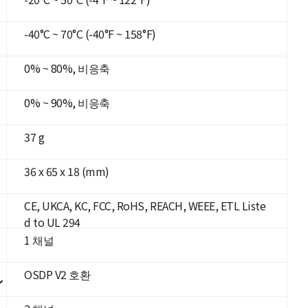
-40°C ~ 70°C (-40°F ~ 158°F)
0% ~ 80%, 비응축
0% ~ 90%, 비응축
37 g
36 x 65 x 18 (mm)
CE, UKCA, KC, FCC, RoHS, REACH, WEEE, ETL Liste
d to UL 294
1 채널
OSDP V2 호환
ル