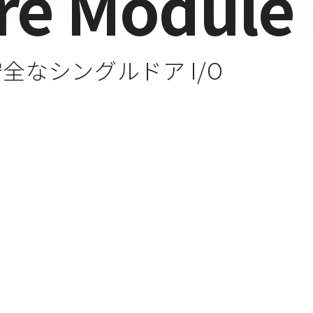
re Module
全なシングルドア I/O