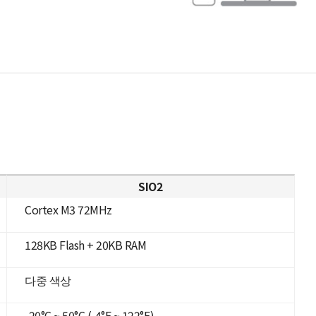
SIO2
Cortex M3 72MHz
128KB Flash + 20KB RAM
다중 색상
-20°C ~ 50°C (-4°F ~ 122°F)