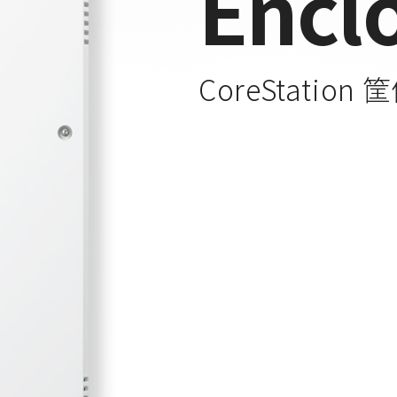
Encl
CoreStation 