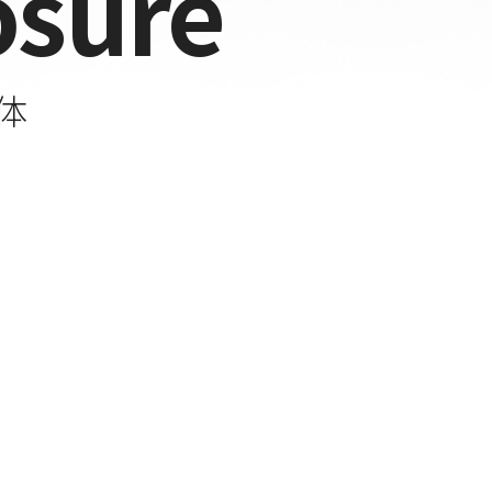
osure
筐体