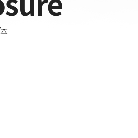
osure
筐体