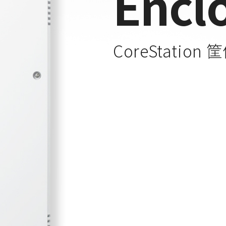
Encl
CoreStation 