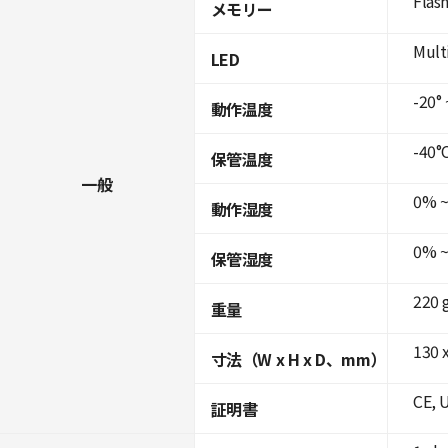
Flas
メモリー
Mult
LED
-20° 
動作温度
-40°C
保管温度
一般
0% ~
動作湿度
0% ~
保管湿度
220 
重量
130 x
寸法（W x H x D、mm）
CE, 
証明書