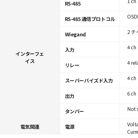
1 ch
RS-485
OSDP
RS-485 通信プロトコル
2 
Wiegand
4 ch
入力
インターフェ
イス
4 rel
リレー
4 ch
スーパーバイズド入力
6 ch
出力
Not 
タンパー
Volt
電気関連
電源
Curre