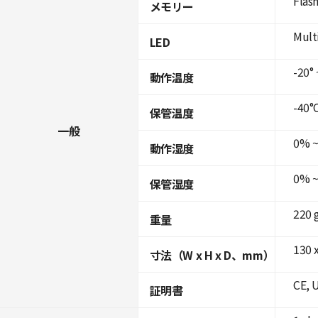
Flas
メモリー
Mult
LED
-20° 
動作温度
-40°C
保管温度
一般
0% ~
動作湿度
0% ~
保管湿度
220 
重量
130 x
寸法（W x H x D、mm）
CE, 
証明書