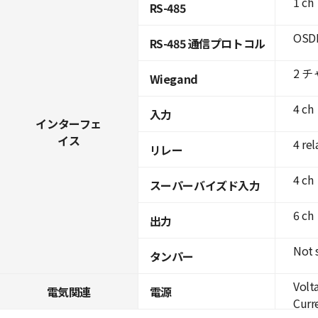
1 ch
RS-485
OSDP
RS-485 通信プロトコル
2 
Wiegand
4 ch
入力
インターフェ
イス
4 rel
リレー
4 ch
スーパーバイズド入力
6 ch
出力
Not 
タンパー
Volt
電気関連
電源
Curre