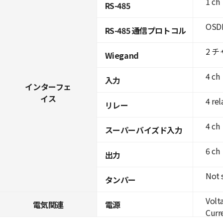
1 ch
RS-485
OSDP
RS-485 通信プロトコル
2 
Wiegand
4 ch
入力
インターフェ
イス
4 rel
リレー
4 ch
スーパーバイズド入力
6 ch
出力
Not 
タンパー
Volt
電気関連
電源
Curre