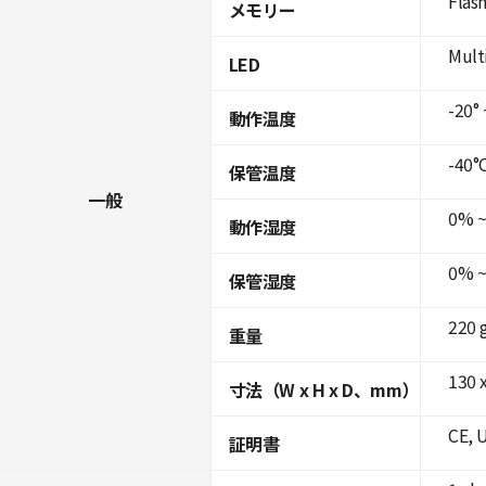
Flas
メモリー
Mult
LED
-20° 
動作温度
-40°C
保管温度
一般
0% ~
動作湿度
0% ~
保管湿度
220 
重量
130 x
寸法（W x H x D、mm）
CE, 
証明書