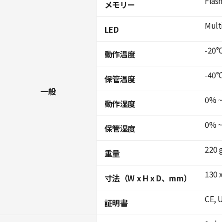
Flas
メモリー
Mult
LED
-20°C
動作温度
-40°C
保管温度
一般
0% ~
動作湿度
0% ~
保管湿度
220 
重量
130 x
寸法（W x H x D、mm）
CE, 
証明書