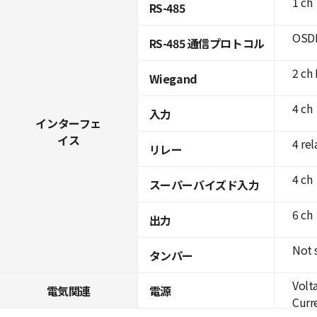
1 ch
RS-485
OSDP
RS-485 通信プロトコル
2 ch 
Wiegand
4 ch
入力
インターフェ
イス
4 rel
リレー
4 ch
スーパーバイズド入力
6 ch
出力
Not 
タンパー
Volt
電気関連
電源
Curre