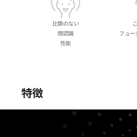
比類のない
顔認識
フュー
性能
特徴