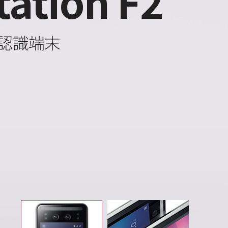
tation F2
認識端末