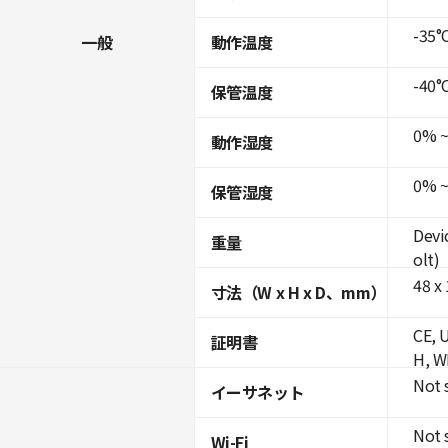
-35°C
一般
動作温度
-40°C
保管温度
0% ~
動作湿度
0% ~
保管湿度
Devi
重量
olt)
48 x 
寸法（W x H x D、mm）
CE, 
証明書
H, W
Not 
イーサネット
Not 
Wi-Fi