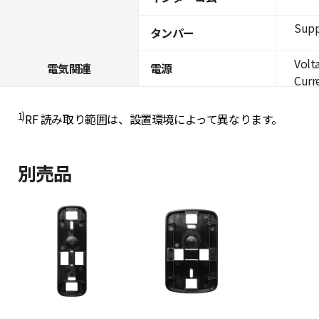
Supp
タンパー
Volt
電気関連
電源
Curre
1)
RF 読み取り範囲は、設置環境によって異なります。
別売品