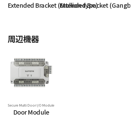
Extended Bracket (Mullion-type)
Extended Bracket (Gangbox
周辺機器
Secure Multi Door I/O Module
Door Module