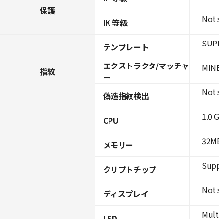
保護
Not 
IK 等級
SUPR
テンプレート
エクストラクタ/マッチャ
MINE
指紋
ー
Not 
偽造指紋検出
1.0 
CPU
32MB
メモリー
Supp
クリプトチップ
Not 
ディスプレイ
Mult
LED