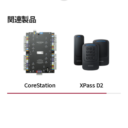
関連製品
CoreStation
XPass D2