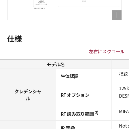
仕様
左右にスクロール
モデル名
指紋
生体認証
125k
クレデンシャ
RF オプション
DESF
ル
MIFA
2)
RF 読み取り範囲
Not 
IP 等級