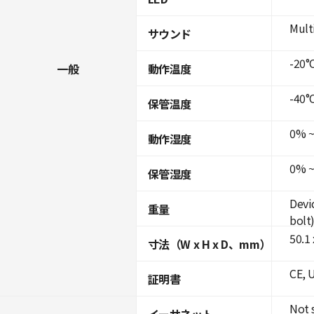
Mult
サウンド
-20°C
一般
動作温度
-40°C
保管温度
0% ~
動作湿度
0% ~
保管湿度
Devi
重量
bolt
50.1
寸法（W x H x D、mm）
CE, 
証明書
Not 
イーサネット