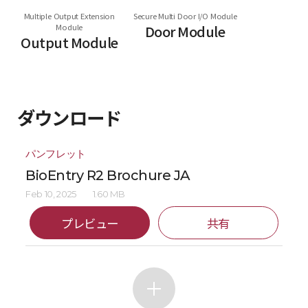
Multiple Output Extension
Secure Multi Door I/O Module
Module
Door Module
Output Module
ダウンロード
パンフレット
BioEntry R2 Brochure JA
Feb 10, 2025
1.60 MB
プレビュー
共有