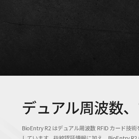
デュアル周波数、
BioEntry R2 はデュアル周波数 RFID カード技
しています。指紋認証情報に加え、BioEntry R2 