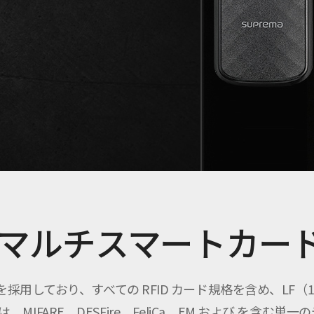
マルチスマートカー
術を採用しており、すべての RFID カード規格を含め、LF（125 
は、MIFARE、DESFire、FeliCa、EM および を含む