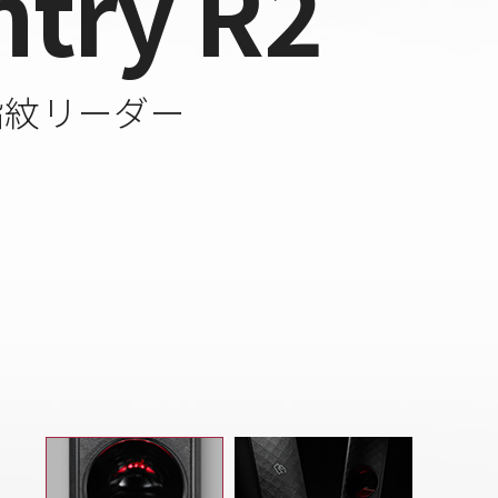
ntry R2
指紋リーダー