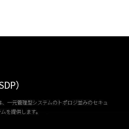
（OSDP）
y R2 は、一元管理型システムのトポロジ並みのセキュ
テムを提供します。