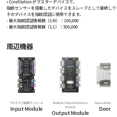
• CoreStation がマスターデバイスで、
指紋センサーを搭載したデバイスをスレーブとして接続して
そのデバイスを指紋認証に使用できます。
- 最大指紋認証情報数（1:N）：100,000
- 最大指紋認証情報数（1:1）：500,000
周辺機器
マルチ入力拡張モジュール
Multiple Output Extension
Secure Multi Do
Input Module
Module
Door M
Output Module