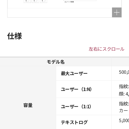
仕様
左右にスクロール
モデル名
500,
最大ユーザー
指紋: 
ユーザー（1:N）
顔: 4
指紋: 
容量
ユーザー（1:1）
カード:
5,00
テキストログ