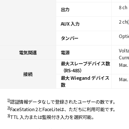
8 ch
出力
2 ch
AUX 入力
Opti
タンパー
Volt
電気関連
電源
Curre
最大スレーブデバイス数
Max. 
（RS-485）
接続
最大 Wiegand デバイス
Max.
数
1)
認証情報データなしで登録されたユーザーの数です。
2)
FaceStation 2とFaceLiteは、ただちに利用可能です。
3)
TTL 入力または監視付き入力を選択可能。