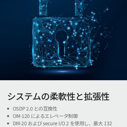
システムの柔軟性と拡張性
OSDP 2.0 との互換性
OM-120 によるエレベータ制御
DM-20 および secure I/O 2 を使用し、最大 132