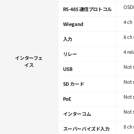
OSDP
RS-485 通信プロトコル
4 ch
Wiegand
8 ch
入力
4 rel
リレー
インターフェ
イス
Not 
USB
Not 
SD カード
Not 
PoE
Not 
インターコム
8 ch
スーパーバイズド入力