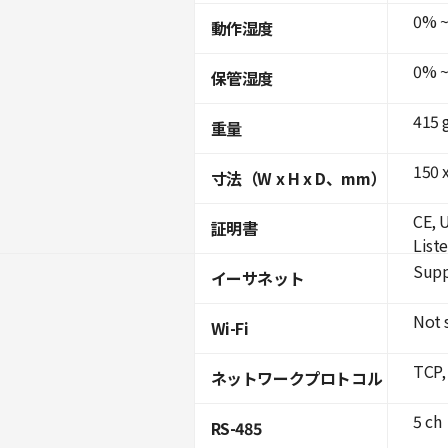
0% ~
動作湿度
0% ~
保管湿度
415 
重量
150 x
寸法（W x H x D、mm）
CE, 
証明書
List
Supp
イーサネット
Not 
Wi-Fi
TCP,
ネットワークプロトコル
5 ch
RS-485