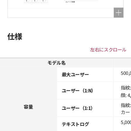
仕様
左右にスクロール
モデル名
500,
最大ユーザー
指紋: 
ユーザー（1:N）
顔: 4
指紋: 
容量
ユーザー（1:1）
カード:
5,00
テキストログ