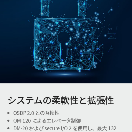
システムの柔軟性と拡張性
OSDP 2.0 との互換性
OM-120 によるエレベータ制御
DM-20 および secure I/O 2 を使用し、最大 132