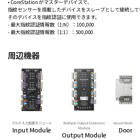
• CoreStation がマスターデバイスで、
指紋センサーを搭載したデバイスをスレーブとして接続して
そのデバイスを指紋認証に使用できます。
- 最大指紋認証情報数（1:N）：100,000
- 最大指紋認証情報数（1:1）：500,000
周辺機器
マルチ入力拡張モジュール
Multiple Output Extension
Secure Multi Do
Input Module
Module
Door M
Output Module