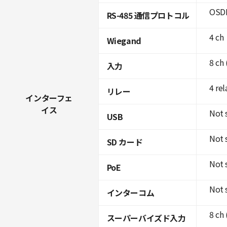
OSDP
RS-485 通信プロトコル
4 ch
Wiegand
8 ch
入力
4 rel
リレー
インターフェ
イス
Not 
USB
Not 
SD カード
Not 
PoE
Not 
インターコム
8 ch
スーパーバイズド入力