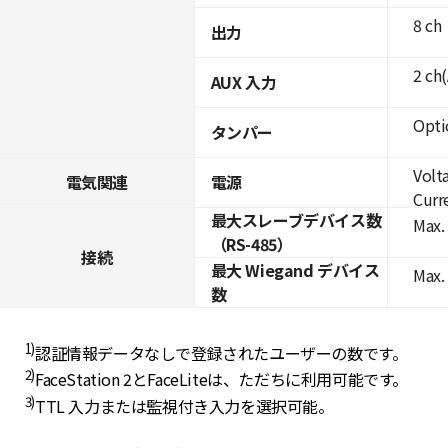
8 ch
出力
2 ch
AUX 入力
Opti
タンパー
Volt
電気関連
電源
Curre
最大スレーブデバイス数
Max. 
（RS-485）
接続
最大 Wiegand デバイス
Max.
数
1)
認証情報データなしで登録されたユーザーの数です。
2)
FaceStation 2とFaceLiteは、ただちに利用可能です。
3)
TTL 入力または監視付き入力を選択可能。