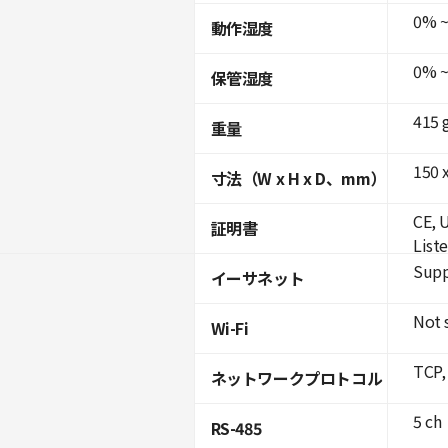
0% ~
動作湿度
0% ~
保管湿度
415 
重量
150 x
寸法（W x H x D、mm）
CE, 
証明書
List
Supp
イーサネット
Not 
Wi-Fi
TCP,
ネットワークプロトコル
5 ch
RS-485