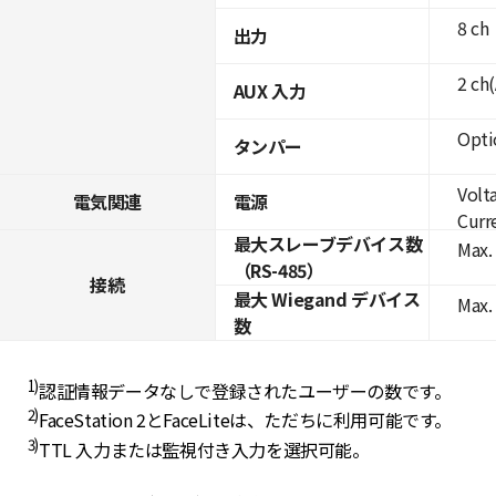
8 ch
出力
2 ch
AUX 入力
Opti
タンパー
Volt
電気関連
電源
Curre
最大スレーブデバイス数
Max. 
（RS-485）
接続
最大 Wiegand デバイス
Max.
数
1)
認証情報データなしで登録されたユーザーの数です。
2)
FaceStation 2とFaceLiteは、ただちに利用可能です。
3)
TTL 入力または監視付き入力を選択可能。