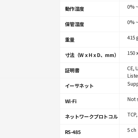
0% ~
動作湿度
0% ~
保管湿度
415 
重量
150 x
寸法（W x H x D、mm）
CE, 
証明書
List
Supp
イーサネット
Not 
Wi-Fi
TCP,
ネットワークプロトコル
5 ch
RS-485