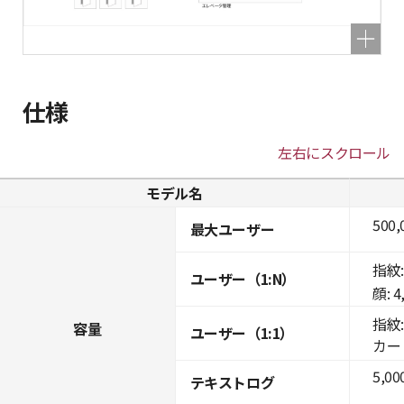
仕様
左右にスクロール
モデル名
500,
最大ユーザー
指紋: 
ユーザー（1:N）
顔: 4
指紋: 
容量
ユーザー（1:1）
カード:
5,00
テキストログ