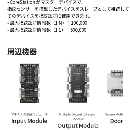
• CoreStation がマスターデバイスで、
指紋センサーを搭載したデバイスをスレーブとして接続して
そのデバイスを指紋認証に使用できます。
- 最大指紋認証情報数（1:N）：100,000
- 最大指紋認証情報数（1:1）：500,000
周辺機器
マルチ入力拡張モジュール
Multiple Output Extension
Secure Multi Do
Input Module
Module
Door M
Output Module