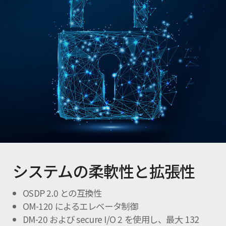
システムの柔軟性と拡張性
OSDP 2.0 との互換性
OM-120 によるエレベータ制御
DM-20 および secure I/O 2 を使用し、最大 132