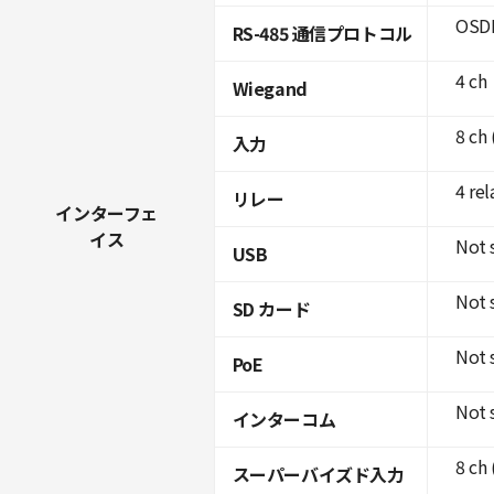
OSDP
RS-485 通信プロトコル
4 ch
Wiegand
8 ch
入力
4 rel
リレー
インターフェ
イス
Not 
USB
Not 
SD カード
Not 
PoE
Not 
インターコム
8 ch
スーパーバイズド入力