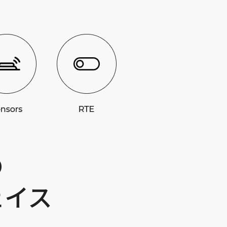
の
ェイス