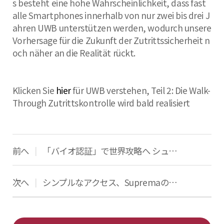
s besteht eine hohe Wahrscheinlichkeit, dass fast
alle Smartphones innerhalb von nur zwei bis drei J
ahren UWB unterstützen werden, wodurch unsere
Vorhersage für die Zukunft der Zutrittssicherheit n
och näher an die Realität rückt.
Klicken Sie
hier
für UWB verstehen, Teil 2: Die Walk-
Through Zutrittskontrolle wird bald realisiert
前へ
「バイオ認証」で世界攻略へ シュプレマ「伸びしろ大きい」
|
次へ
シンプルなアクセス、SupremaのQRコード
|