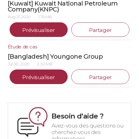
[Kuwait] Kuwait National Petroleum
Company(KNPC)
Aug 21, 2020
1.76 MB
Prévisualiser
Partager
Étude de cas
[Bangladesh] Youngone Group
Jul 30, 2020
2.30 MB
Prévisualiser
Partager
Besoin d'aide ?
Avez-vous des questions ou
cherchez-vous des
informations