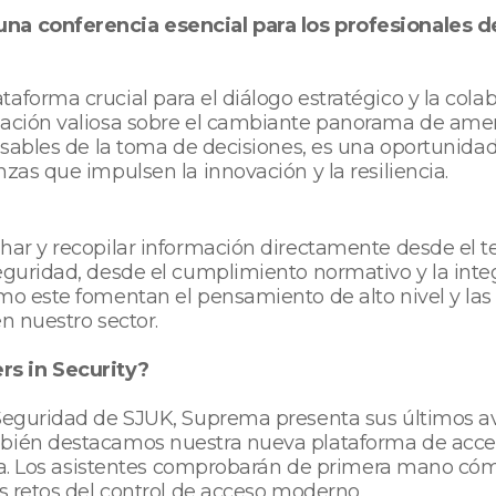
na conferencia esencial para los profesionales de
aforma crucial para el diálogo estratégico y la cola
rmación valiosa sobre el cambiante panorama de amen
onsables de la toma de decisiones, es una oportunida
zas que impulsen la innovación y la resiliencia.
char y recopilar información directamente desde el 
eguridad, desde el cumplimiento normativo y la integ
omo este fomentan el pensamiento de alto nivel y las
n nuestro sector.
s in Security?
 Seguridad de SJUK, Suprema presenta sus últimos av
bién destacamos nuestra nueva plataforma de acceso
rativa. Los asistentes comprobarán de primera mano 
os retos del control de acceso moderno.