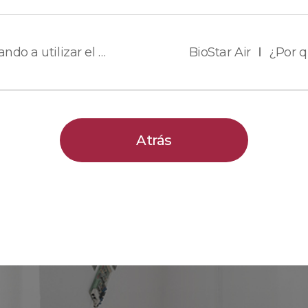
BioStar Air Ⅰ ¿Estás empezando a utilizar el control de acceso a la nube hoy mismo?
Atrás