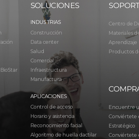
SOLUCIONES
SOPOR
INDUSTRIAS
Centro de D
n
Construcción
Materiales d
ración
Data center
Aprendizaje
Salud
Productos d
Comercial
 BioStar
Infraestructura
Manufactura
COMPR
APLICACIONES
Control de acceso
Encuentre un
Horario y asistencia
Conviértete 
Reconocimiento facial
Estratégico
Algoritmo de huella dactilar
Conviértete 