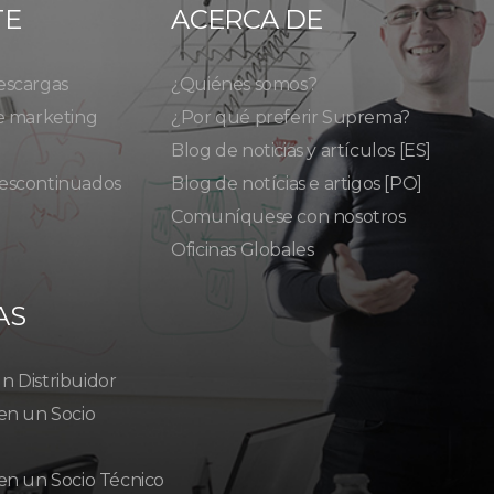
TE
ACERCA DE
escargas
¿Quiénes somos?
e marketing
¿Por qué preferir Suprema?
Blog de noticias y artículos [ES]
escontinuados
Blog de notícias e artigos [PO]
Comuníquese con nosotros
Oficinas Globales
AS
 Distribuidor
en un Socio
en un Socio Técnico