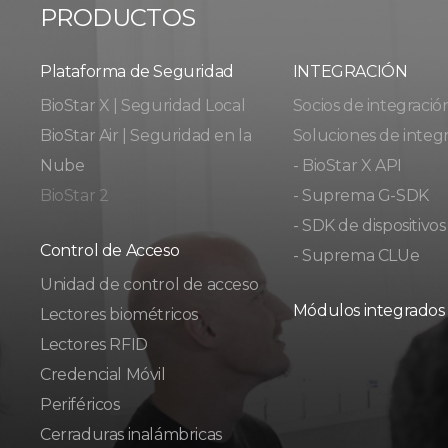
PRODUCTOS
Plataforma de Seguridad
INTEGRACIÓN
BioStar X | Seguridad Local
Socios de integració
BioStar Air | Seguridad en la
Soluciones de integ
Nube
- BioStar X API
BioStar 2
- Suprema G-SDK
- SDK de dispositivos
Control de Acceso
- Suprema CLUe
Unidad de control de acceso
Módulos integrados
Lectores biométricos
Lectores RFID
Credencial Móvil
Periféricos
Cerraduras inalámbricas