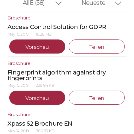
Broschüre
Access Control Solution for GDPR
May 15, 2019
16.28 MB
Vorschau
Teilen
Broschüre
Fingerprint algorithm against dry
fingerprints
May 15, 2019
239.84 KB
Vorschau
Teilen
Broschüre
Xpass S2 Brochure EN
May 14, 2019
780.97 KB