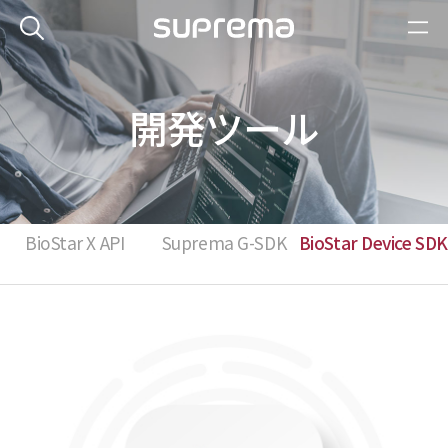
開発ツール
BioStar X API
Suprema G-SDK
BioStar Device SDK