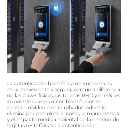
La autenticación biométrica de Suprema es
muy conveniente y segura, porque a diferencia
de las claves físicas, las tarjetas RFID y el PIN, es
imposible que los datos biométricos se
pierdan, olviden o sean robados. Además,
elimina por completo el costo, la mano de obra
y el impacto medioambiental de la emisión de
tarjetas RFID físicas. La autenticación