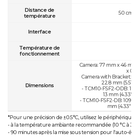
Distance de
50 cm-1
température
Interface
Température de
fonctionnement
Camera: 77 mm x 46 mm x 
x 0.8
Camera with Bracket: 13
22.8 mm (5.51" x 
Dimensions
- TCM10-FSF2-ODB: 109.
13 mm (4.33" x 1
- TCM10-FSF2-DB: 109.89
mm (4.33" x 11.
*Pour une précision de ±0.5°C, utilisez le périphérique :
- à la température ambiante recommandée (10 °C à 35 °
- 90 minutes après la mise sous tension pour l'auto-ét